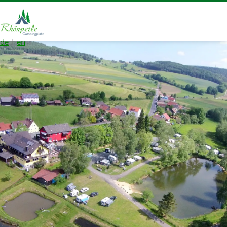
de
|
en