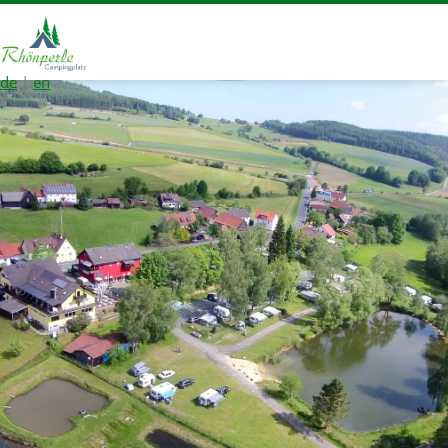
de
|
en